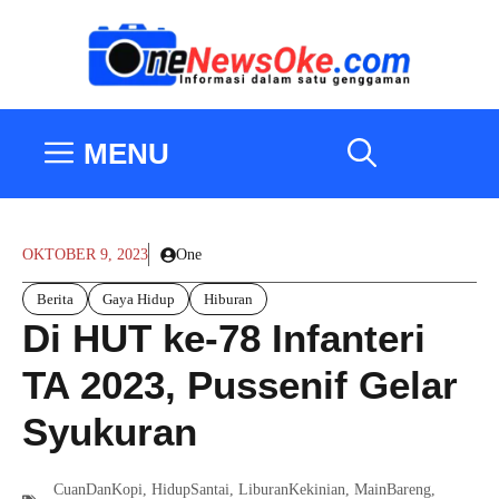
Langsung
ke
isi
MENU
OKTOBER 9, 2023
One
Berita
Gaya Hidup
Hiburan
Di HUT ke-78 Infanteri
TA 2023, Pussenif Gelar
Syukuran
CuanDanKopi
,
HidupSantai
,
LiburanKekinian
,
MainBareng
,