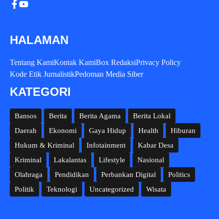
HALAMAN
Tentang Kami
Kontak Kami
Box Redaksi
Privacy Policy
Kode Etik Jurnalistik
Pedoman Media Siber
KATEGORI
Bansos
Berita
Berita Agama
Berita Lokal
Daerah
Ekonomi
Gaya Hidup
Health
Hiburan
Hukum & Kriminal
Infotainment
Kabar Desa
Kriminal
Lakalantas
Lifestyle
Nasional
Olahraga
Pendidikan
Perbankan Digital
Politics
Politik
Teknologi
Uncategorized
Wisata