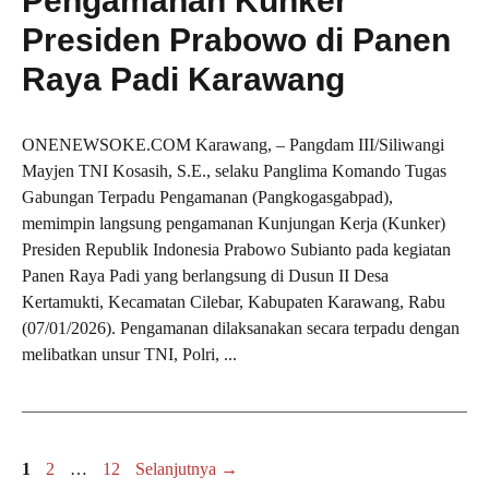
Pengamanan Kunker
Presiden Prabowo di Panen
Raya Padi Karawang
ONENEWSOKE.COM Karawang, – Pangdam III/Siliwangi
Mayjen TNI Kosasih, S.E., selaku Panglima Komando Tugas
Gabungan Terpadu Pengamanan (Pangkogasgabpad),
memimpin langsung pengamanan Kunjungan Kerja (Kunker)
Presiden Republik Indonesia Prabowo Subianto pada kegiatan
Panen Raya Padi yang berlangsung di Dusun II Desa
Kertamukti, Kecamatan Cilebar, Kabupaten Karawang, Rabu
(07/01/2026). Pengamanan dilaksanakan secara terpadu dengan
melibatkan unsur TNI, Polri, ...
Halaman
Halaman
Halaman
1
2
…
12
Selanjutnya
→