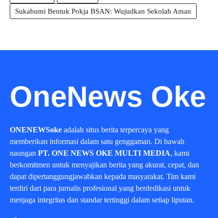
Sukabumi Bentuk Pokja BSAN: Wujudkan Sekolah Aman
OneNews Oke
ONENEWSoke
adalah situs berita terpercaya yang
memberikan informasi dalam satu genggaman. Di bawah
naungan
PT. ONE NEWS OKE MULTI MEDIA
, kami
berkomitmen untuk menyajikan berita yang akurat, cepat, dan
dapat dipertanggungjawabkan kepada masyarakat. Tim kami
terdiri dari para jurnalis profesional yang berdedikasi untuk
menjaga integritas dan standar tertinggi dalam setiap liputan.