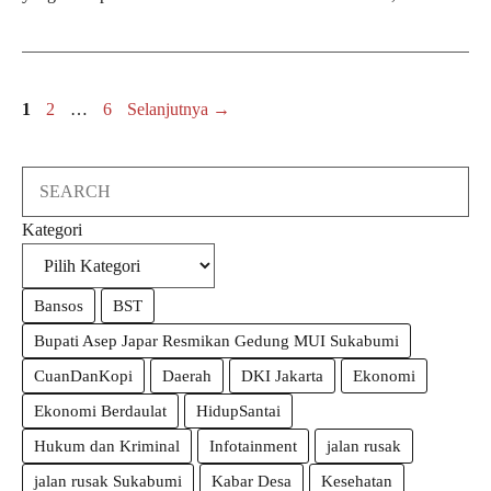
Halaman
Halaman
Halaman
1
2
…
6
Selanjutnya
→
Search
Kategori
Bansos
BST
Bupati Asep Japar Resmikan Gedung MUI Sukabumi
CuanDanKopi
Daerah
DKI Jakarta
Ekonomi
Ekonomi Berdaulat
HidupSantai
Hukum dan Kriminal
Infotainment
jalan rusak
jalan rusak Sukabumi
Kabar Desa
Kesehatan