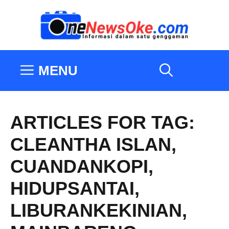
Langsung
ke
isi
MENU
ARTICLES FOR TAG:
CLEANTHA ISLAN
,
CUANDANKOPI
,
HIDUPSANTAI
,
LIBURANKEKINIAN
,