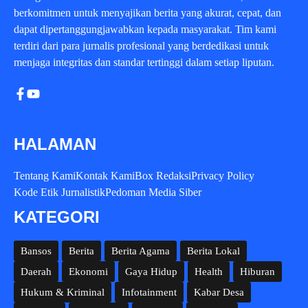
berkomitmen untuk menyajikan berita yang akurat, cepat, dan
dapat dipertanggungjawabkan kepada masyarakat. Tim kami
terdiri dari para jurnalis profesional yang berdedikasi untuk
menjaga integritas dan standar tertinggi dalam setiap liputan.
HALAMAN
Tentang Kami
Kontak Kami
Box Redaksi
Privacy Policy
Kode Etik Jurnalistik
Pedoman Media Siber
KATEGORI
Bansos
Berita
Berita Agama
Berita Lokal
Daerah
Ekonomi
Gaya Hidup
Health
Hiburan
Hukum & Kriminal
Infotainment
Kabar Desa