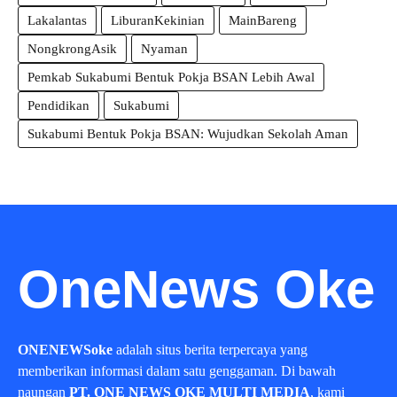
Lakalantas
LiburanKekinian
MainBareng
NongkrongAsik
Nyaman
Pemkab Sukabumi Bentuk Pokja BSAN Lebih Awal
Pendidikan
Sukabumi
Sukabumi Bentuk Pokja BSAN: Wujudkan Sekolah Aman
OneNews Oke
ONENEWSoke
adalah situs berita terpercaya yang
memberikan informasi dalam satu genggaman. Di bawah
naungan
PT. ONE NEWS OKE MULTI MEDIA
, kami