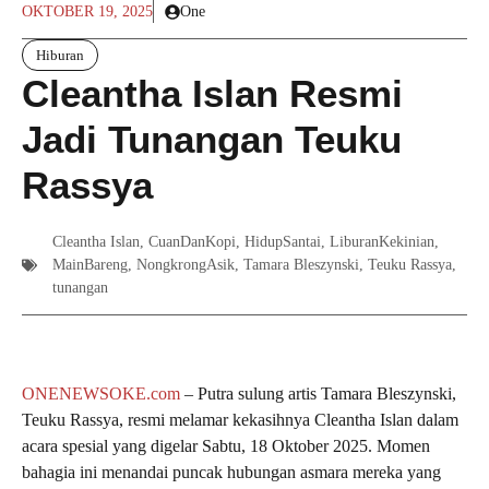
OKTOBER 19, 2025
One
Hiburan
Cleantha Islan Resmi
Jadi Tunangan Teuku
Rassya
Cleantha Islan
,
CuanDanKopi
,
HidupSantai
,
LiburanKekinian
,
MainBareng
,
NongkrongAsik
,
Tamara Bleszynski
,
Teuku Rassya
,
tunangan
ONENEWSOKE.com
– Putra sulung artis Tamara Bleszynski,
Teuku Rassya, resmi melamar kekasihnya Cleantha Islan dalam
acara spesial yang digelar Sabtu, 18 Oktober 2025. Momen
bahagia ini menandai puncak hubungan asmara mereka yang