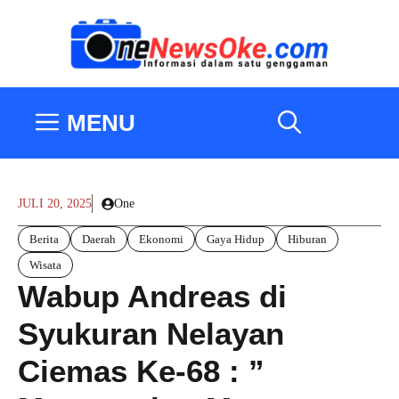
Langsung
ke
isi
MENU
JULI 20, 2025
One
Berita
Daerah
Ekonomi
Gaya Hidup
Hiburan
Wisata
Wabup Andreas di
Syukuran Nelayan
Ciemas Ke-68 : ”