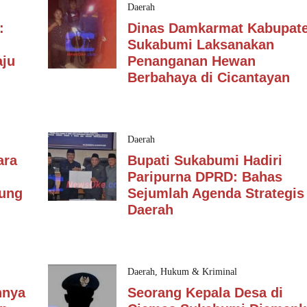
Daerah
:
Dinas Damkarmat Kabupat
Sukabumi Laksanakan
ju
Penanganan Hewan
Berbahaya di Cicantayan
Daerah
ara
Bupati Sukabumi Hadiri
Paripurna DPRD: Bahas
dung
Sejumlah Agenda Strategis
Daerah
Daerah
,
Hukum & Kriminal
nnya
Seorang Kepala Desa di