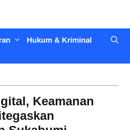
ran
Hukum & Kriminal
igital, Keamanan
itegaskan