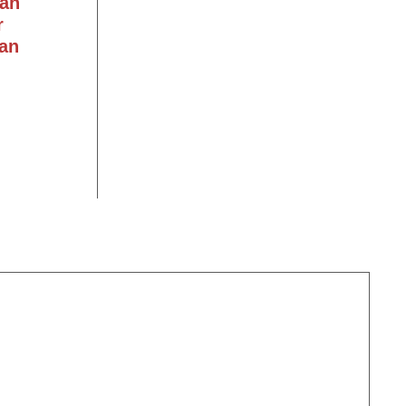
an
r
an