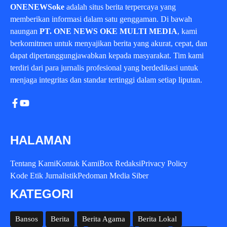
ONENEWSoke
adalah situs berita terpercaya yang
memberikan informasi dalam satu genggaman. Di bawah
naungan
PT. ONE NEWS OKE MULTI MEDIA
, kami
berkomitmen untuk menyajikan berita yang akurat, cepat, dan
dapat dipertanggungjawabkan kepada masyarakat. Tim kami
terdiri dari para jurnalis profesional yang berdedikasi untuk
menjaga integritas dan standar tertinggi dalam setiap liputan.
HALAMAN
Tentang Kami
Kontak Kami
Box Redaksi
Privacy Policy
Kode Etik Jurnalistik
Pedoman Media Siber
KATEGORI
Bansos
Berita
Berita Agama
Berita Lokal