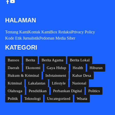
HALAMAN
Tentang Kami
Kontak Kami
Box Redaksi
Privacy Policy
Kode Etik Jurnalistik
Pedoman Media Siber
KATEGORI
Bansos
Berita
Berita Agama
Berita Lokal
Daerah
Ekonomi
Gaya Hidup
Health
Hiburan
Hukum & Kriminal
Infotainment
Kabar Desa
Kriminal
Lakalantas
Lifestyle
Nasional
Olahraga
Pendidikan
Perbankan Digital
Politics
Politik
Teknologi
Uncategorized
Wisata