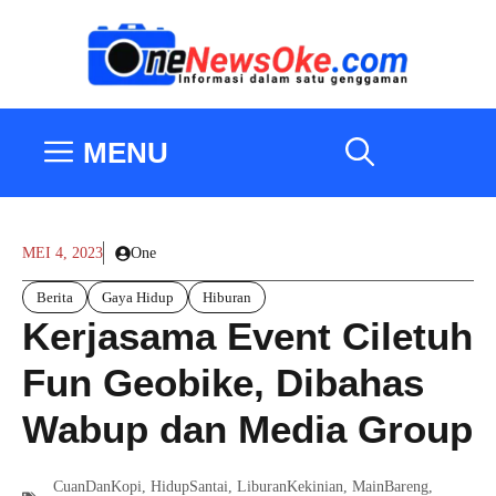
Langsung
ke
isi
MENU
MEI 4, 2023
One
Berita
Gaya Hidup
Hiburan
Kerjasama Event Ciletuh
Fun Geobike, Dibahas
Wabup dan Media Group
CuanDanKopi
,
HidupSantai
,
LiburanKekinian
,
MainBareng
,