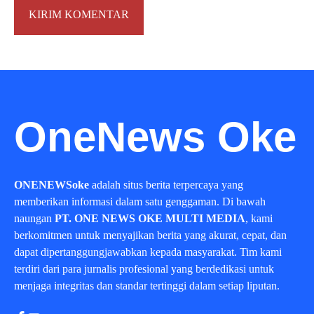
OneNews Oke
ONENEWSoke
adalah situs berita terpercaya yang
memberikan informasi dalam satu genggaman. Di bawah
naungan
PT. ONE NEWS OKE MULTI MEDIA
, kami
berkomitmen untuk menyajikan berita yang akurat, cepat, dan
dapat dipertanggungjawabkan kepada masyarakat. Tim kami
terdiri dari para jurnalis profesional yang berdedikasi untuk
menjaga integritas dan standar tertinggi dalam setiap liputan.