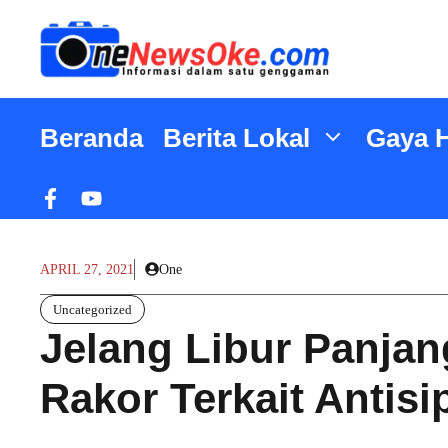
Langsung
ke
isi
Beranda
Berita Lokal
Gaya 
APRIL 27, 2021
One
Uncategorized
Jelang Libur Panjan
Rakor Terkait Antis