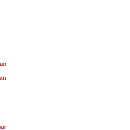
an
r
an
gar