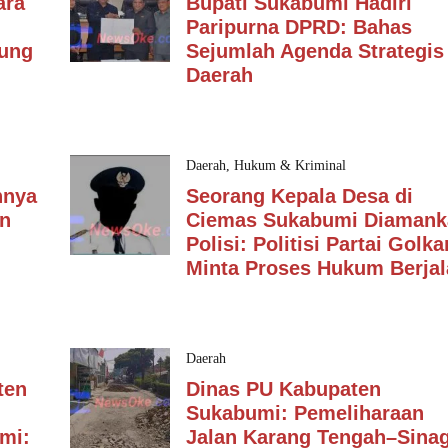
ara
Bupati Sukabumi Hadiri
Paripurna DPRD: Bahas
dung
Sejumlah Agenda Strategis
Daerah
Daerah
,
Hukum & Kriminal
nnya
Seorang Kepala Desa di
an
Ciemas Sukabumi Diamank
Polisi: Politisi Partai Golka
Minta Proses Hukum Berjal
Daerah
ten
Dinas PU Kabupaten
Sukabumi: Pemeliharaan
mi:
Jalan Karang Tengah–Sina