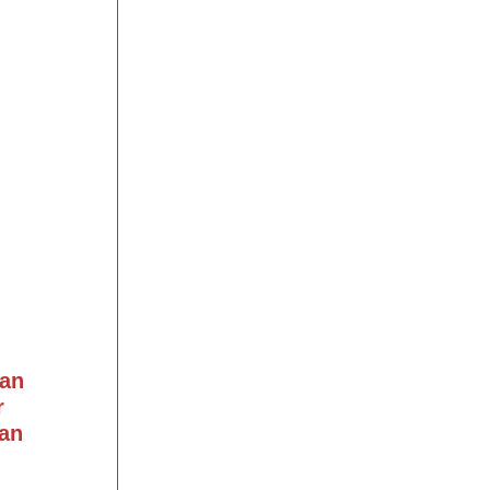
an
r
an