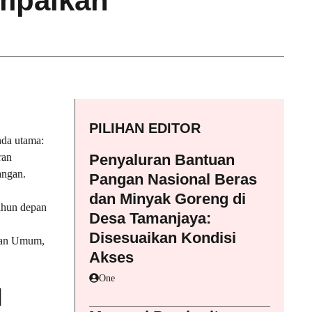
ampaikan
PILIHAN EDITOR
da utama:
ran
Penyaluran Bantuan
angan.
Pangan Nasional Beras
dan Minyak Goreng di
ahun depan
Desa Tamanjaya:
Disesuaikan Kondisi
iban Umum,
Akses
One
l