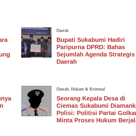
Daerah
ara
Bupati Sukabumi Hadiri
Paripurna DPRD: Bahas
dung
Sejumlah Agenda Strategis
Daerah
Daerah
,
Hukum & Kriminal
nnya
Seorang Kepala Desa di
an
Ciemas Sukabumi Diamank
Polisi: Politisi Partai Golka
Minta Proses Hukum Berjal