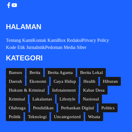
HALAMAN
Tentang Kami
Kontak Kami
Box Redaksi
Privacy Policy
Kode Etik Jurnalistik
Pedoman Media Siber
KATEGORI
Bansos
Berita
Berita Agama
Berita Lokal
Daerah
Ekonomi
Gaya Hidup
Health
Hiburan
Hukum & Kriminal
Infotainment
Kabar Desa
Kriminal
Lakalantas
Lifestyle
Nasional
Olahraga
Pendidikan
Perbankan Digital
Politics
Politik
Teknologi
Uncategorized
Wisata