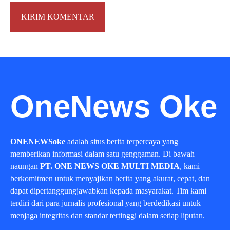
OneNews Oke
ONENEWSoke
adalah situs berita terpercaya yang
memberikan informasi dalam satu genggaman. Di bawah
naungan
PT. ONE NEWS OKE MULTI MEDIA
, kami
berkomitmen untuk menyajikan berita yang akurat, cepat, dan
dapat dipertanggungjawabkan kepada masyarakat. Tim kami
terdiri dari para jurnalis profesional yang berdedikasi untuk
menjaga integritas dan standar tertinggi dalam setiap liputan.