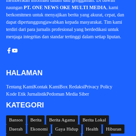
memberikan informasi dalam satu genggaman. Di bawah
naungan
PT. ONE NEWS OKE MULTI MEDIA
, kami
berkomitmen untuk menyajikan berita yang akurat, cepat, dan
dapat dipertanggungjawabkan kepada masyarakat. Tim kami
terdiri dari para jurnalis profesional yang berdedikasi untuk
menjaga integritas dan standar tertinggi dalam setiap liputan.
HALAMAN
Tentang Kami
Kontak Kami
Box Redaksi
Privacy Policy
Kode Etik Jurnalistik
Pedoman Media Siber
KATEGORI
Bansos
Berita
Berita Agama
Berita Lokal
Daerah
Ekonomi
Gaya Hidup
Health
Hiburan