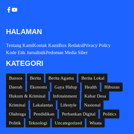
HALAMAN
Tentang Kami
Kontak Kami
Box Redaksi
Privacy Policy
Kode Etik Jurnalistik
Pedoman Media Siber
KATEGORI
Bansos
Berita
Berita Agama
Berita Lokal
Daerah
Ekonomi
Gaya Hidup
Health
Hiburan
Hukum & Kriminal
Infotainment
Kabar Desa
Kriminal
Lakalantas
Lifestyle
Nasional
Olahraga
Pendidikan
Perbankan Digital
Politics
Politik
Teknologi
Uncategorized
Wisata