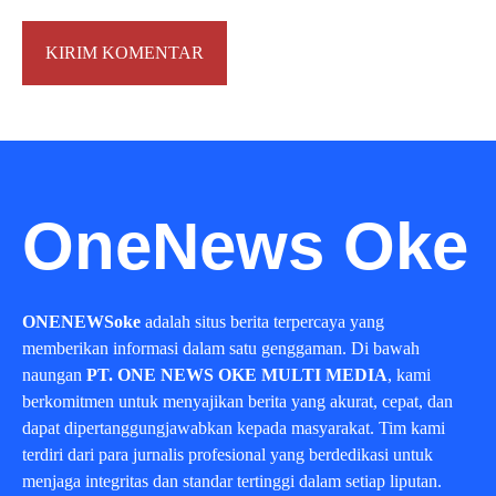
OneNews Oke
ONENEWSoke
adalah situs berita terpercaya yang
memberikan informasi dalam satu genggaman. Di bawah
naungan
PT. ONE NEWS OKE MULTI MEDIA
, kami
berkomitmen untuk menyajikan berita yang akurat, cepat, dan
dapat dipertanggungjawabkan kepada masyarakat. Tim kami
terdiri dari para jurnalis profesional yang berdedikasi untuk
menjaga integritas dan standar tertinggi dalam setiap liputan.