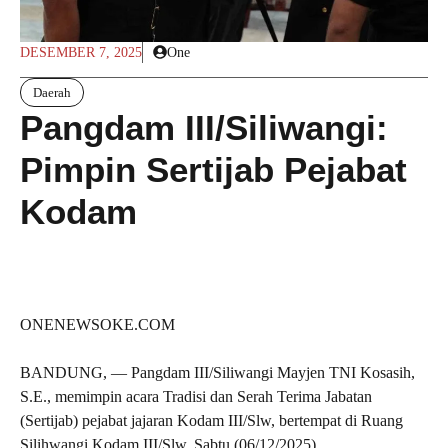
DESEMBER 7, 2025
One
Daerah
Pangdam III/Siliwangi:
Pimpin Sertijab Pejabat
Kodam
ONENEWSOKE.COM
BANDUNG, — Pangdam III/Siliwangi Mayjen TNI Kosasih,
S.E., memimpin acara Tradisi dan Serah Terima Jabatan
(Sertijab) pejabat jajaran Kodam III/Slw, bertempat di Ruang
Silihwangi Kodam III/Slw, Sabtu (06/12/2025).