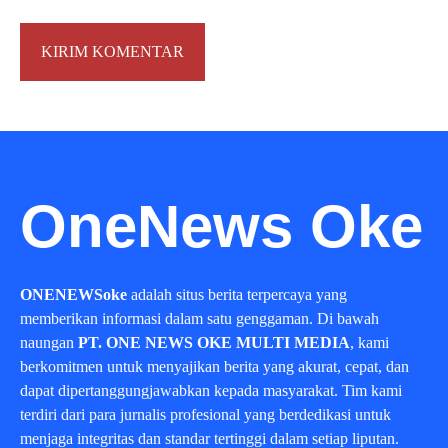
OneNews Oke
ONENEWSoke
adalah situs berita terpercaya yang
memberikan informasi dalam satu genggaman. Di bawah
naungan
PT. ONE NEWS OKE MULTI MEDIA
, kami
berkomitmen untuk menyajikan berita yang akurat, cepat, dan
dapat dipertanggungjawabkan kepada masyarakat. Tim kami
terdiri dari para jurnalis profesional yang berdedikasi untuk
menjaga integritas dan standar tertinggi dalam setiap liputan.