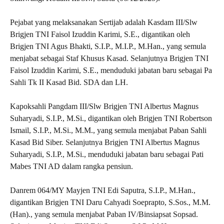
Pejabat yang melaksanakan Sertijab adalah Kasdam III/Slw
Brigjen TNI Faisol Izuddin Karimi, S.E., digantikan oleh
Brigjen TNI Agus Bhakti, S.I.P., M.I.P., M.Han., yang semula
menjabat sebagai Staf Khusus Kasad. Selanjutnya Brigjen TNI
Faisol Izuddin Karimi, S.E., menduduki jabatan baru sebagai Pa
Sahli Tk II Kasad Bid. SDA dan LH.
Kapoksahli Pangdam III/Slw Brigjen TNI Albertus Magnus
Suharyadi, S.I.P., M.Si., digantikan oleh Brigjen TNI Robertson
Ismail, S.I.P., M.Si., M.M., yang semula menjabat Paban Sahli
Kasad Bid Siber. Selanjutnya Brigjen TNI Albertus Magnus
Suharyadi, S.I.P., M.Si., menduduki jabatan baru sebagai Pati
Mabes TNI AD dalam rangka pensiun.
Danrem 064/MY Mayjen TNI Edi Saputra, S.I.P., M.Han.,
digantikan Brigjen TNI Daru Cahyadi Soeprapto, S.Sos., M.M.
(Han)., yang semula menjabat Paban IV/Binsiapsat Sopsad.