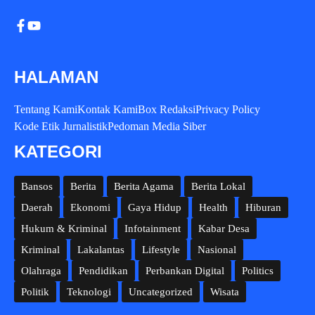
HALAMAN
Tentang Kami
Kontak Kami
Box Redaksi
Privacy Policy
Kode Etik Jurnalistik
Pedoman Media Siber
KATEGORI
Bansos
Berita
Berita Agama
Berita Lokal
Daerah
Ekonomi
Gaya Hidup
Health
Hiburan
Hukum & Kriminal
Infotainment
Kabar Desa
Kriminal
Lakalantas
Lifestyle
Nasional
Olahraga
Pendidikan
Perbankan Digital
Politics
Politik
Teknologi
Uncategorized
Wisata