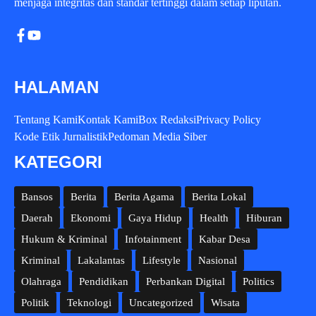
menjaga integritas dan standar tertinggi dalam setiap liputan.
HALAMAN
Tentang Kami
Kontak Kami
Box Redaksi
Privacy Policy
Kode Etik Jurnalistik
Pedoman Media Siber
KATEGORI
Bansos
Berita
Berita Agama
Berita Lokal
Daerah
Ekonomi
Gaya Hidup
Health
Hiburan
Hukum & Kriminal
Infotainment
Kabar Desa
Kriminal
Lakalantas
Lifestyle
Nasional
Olahraga
Pendidikan
Perbankan Digital
Politics
Politik
Teknologi
Uncategorized
Wisata