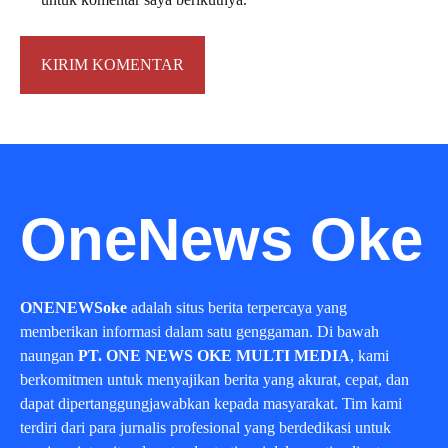
OneNews Oke
ONENEWSoke
adalah situs berita terpercaya yang
memberikan informasi dalam satu genggaman. Di bawah
naungan
PT. ONE NEWS OKE MULTI MEDIA
, kami
berkomitmen untuk menyajikan berita yang akurat, cepat, dan
dapat dipertanggungjawabkan kepada masyarakat. Tim kami
terdiri dari para jurnalis profesional yang berdedikasi untuk