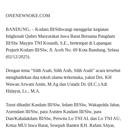
ONENEWSOKE.COM
BANDUNG, – Kodam III/Siliwangi menggelar kegiatan
Istighosah Qubro Masyarakat Jawa Barat Bersama Pangdam
III/Slw Mayjen TNI Kosasih, S.E., bertempat di Lapangan
Prajurit Kodam III/Slw, Jl. Aceh No. 69 Kota Bandung, Selasa
(02/12/2025).
Dengan tema “Silih Asah, Silih Asih, Silih Asuh” acara tersebut
menghadirkan dua tokoh ulama terkemuka, yakni Drs. KH
Wawan Arwani Amin, M.Ag dan Ustadz Dr. (H.C.) Adi
Hidayat, Lc., M.A.
Turut dihadiri Kasdam III/Slw, Irdam III/Slw, Wakapolda Jabar,
Asrendam III/Slw, para Asisten Kasdam III/Slw, para
Dan/Kabalakdam III/Slw, Perwira Lo TNI AL dan Lo TNI AU,
Ketua MUI Jawa Barat, Sesepuh Banten KH. Rafani Ahyar,