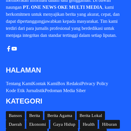
memberikan informasi dalam satu genggaman. Di bawah
naungan
PT. ONE NEWS OKE MULTI MEDIA
, kami
berkomitmen untuk menyajikan berita yang akurat, cepat, dan
dapat dipertanggungjawabkan kepada masyarakat. Tim kami
terdiri dari para jurnalis profesional yang berdedikasi untuk
menjaga integritas dan standar tertinggi dalam setiap liputan.
HALAMAN
Tentang Kami
Kontak Kami
Box Redaksi
Privacy Policy
Kode Etik Jurnalistik
Pedoman Media Siber
KATEGORI
Bansos
Berita
Berita Agama
Berita Lokal
Daerah
Ekonomi
Gaya Hidup
Health
Hiburan