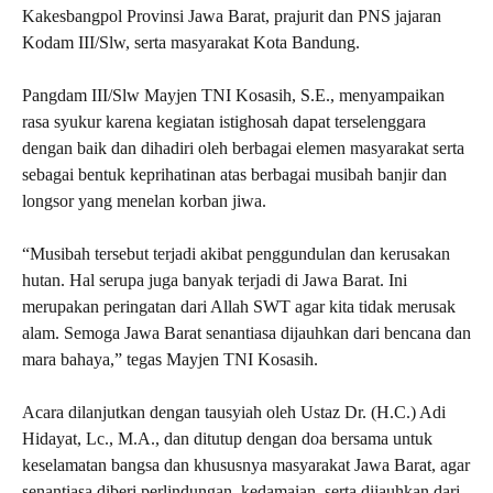
Kakesbangpol Provinsi Jawa Barat, prajurit dan PNS jajaran
Kodam III/Slw, serta masyarakat Kota Bandung.
Pangdam III/Slw Mayjen TNI Kosasih, S.E., menyampaikan
rasa syukur karena kegiatan istighosah dapat terselenggara
dengan baik dan dihadiri oleh berbagai elemen masyarakat serta
sebagai bentuk keprihatinan atas berbagai musibah banjir dan
longsor yang menelan korban jiwa.
“Musibah tersebut terjadi akibat penggundulan dan kerusakan
hutan. Hal serupa juga banyak terjadi di Jawa Barat. Ini
merupakan peringatan dari Allah SWT agar kita tidak merusak
alam. Semoga Jawa Barat senantiasa dijauhkan dari bencana dan
mara bahaya,” tegas Mayjen TNI Kosasih.
Acara dilanjutkan dengan tausyiah oleh Ustaz Dr. (H.C.) Adi
Hidayat, Lc., M.A., dan ditutup dengan doa bersama untuk
keselamatan bangsa dan khususnya masyarakat Jawa Barat, agar
senantiasa diberi perlindungan, kedamaian, serta dijauhkan dari