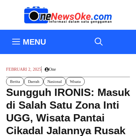
Langsung
ke
isi
MENU
FEBRUARI 2, 2025
One
Berita
Daerah
Nasional
Wisata
Sungguh IRONIS: Masuk
di Salah Satu Zona Inti
UGG, Wisata Pantai
Cikadal Jalannya Rusak