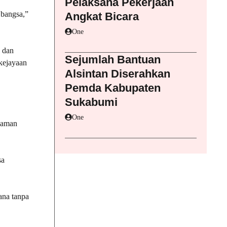
Pelaksana Pekerjaan
 bangsa,”
Angkat Bicara
One
a dan
Sejumlah Bantuan
kejayaan
Alsintan Diserahkan
Pemda Kabupaten
Sukabumi
One
anaman
sa
ana tanpa