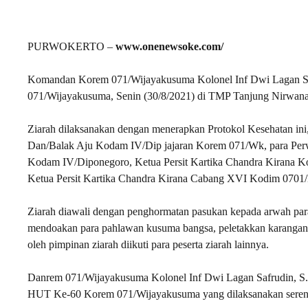
PURWOKERTO –
www.onenewsoke.com/
Komandan Korem 071/Wijayakusuma Kolonel Inf Dwi Lagan Saf
071/Wijayakusuma, Senin (30/8/2021) di TMP Tanjung Nirwan
Ziarah dilaksanakan dengan menerapkan Protokol Kesehatan in
Dan/Balak Aju Kodam IV/Dip jajaran Korem 071/Wk, para Per
Kodam IV/Diponegoro, Ketua Persit Kartika Chandra Kirana K
Ketua Persit Kartika Chandra Kirana Cabang XVI Kodim 0701/
Ziarah diawali dengan penghormatan pasukan kepada arwah pa
mendoakan para pahlawan kusuma bangsa, peletakkan karangan b
oleh pimpinan ziarah diikuti para peserta ziarah lainnya.
Danrem 071/Wijayakusuma Kolonel Inf Dwi Lagan Safrudin, S.I
HUT Ke-60 Korem 071/Wijayakusuma yang dilaksanakan serent