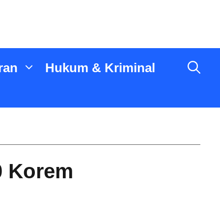
ran
Hukum & Kriminal
0 Korem