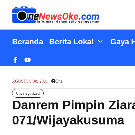
Langsung
ke
isi
Beranda
Berita Lokal
Gaya 
AGUSTUS 30, 2021
One
Uncategorized
Danrem Pimpin Ziar
071/Wijayakusuma