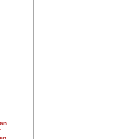
an
r
an