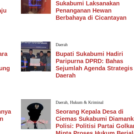
Sukabumi Laksanakan
ju
Penanganan Hewan
Berbahaya di Cicantayan
Daerah
ara
Bupati Sukabumi Hadiri
Paripurna DPRD: Bahas
dung
Sejumlah Agenda Strategis
Daerah
Daerah
,
Hukum & Kriminal
nnya
Seorang Kepala Desa di
an
Ciemas Sukabumi Diamank
Polisi: Politisi Partai Golka
Minta Proses Hukum Berjal