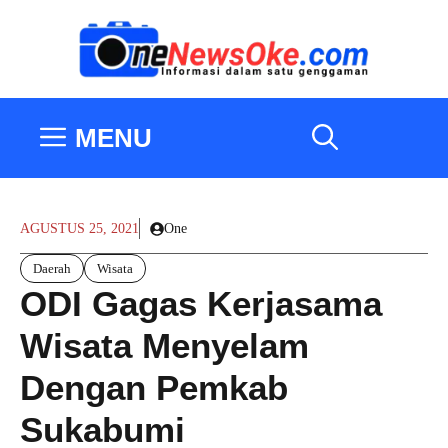
Langsung
ke
isi
MENU
AGUSTUS 25, 2021
One
Daerah
Wisata
ODI Gagas Kerjasama
Wisata Menyelam
Dengan Pemkab
Sukabumi