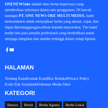
ONENEWSoke
adalah situs berita terpercaya yang
memberikan informasi dalam satu genggaman. Di bawah
naungan
PT. ONE NEWS OKE MULTI MEDIA
, kami
berkomitmen untuk menyajikan berita yang akurat, cepat, dan
dapat dipertanggungjawabkan kepada masyarakat. Tim kami
terdiri dari para jurnalis profesional yang berdedikasi untuk
menjaga integritas dan standar tertinggi dalam setiap liputan.
HALAMAN
Tentang Kami
Kontak Kami
Box Redaksi
Privacy Policy
Kode Etik Jurnalistik
Pedoman Media Siber
KATEGORI
Bansos
Berita
Berita Agama
Berita Lokal