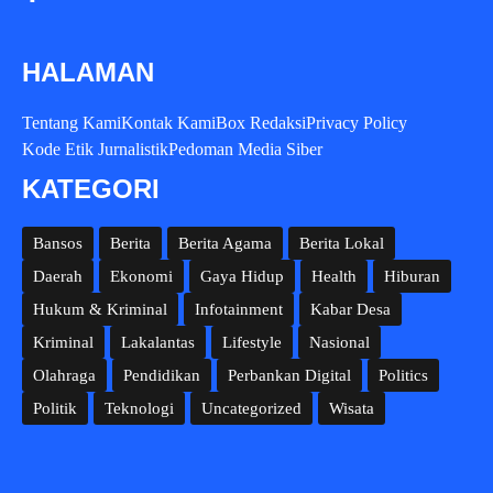
HALAMAN
Tentang Kami
Kontak Kami
Box Redaksi
Privacy Policy
Kode Etik Jurnalistik
Pedoman Media Siber
KATEGORI
Bansos
Berita
Berita Agama
Berita Lokal
Daerah
Ekonomi
Gaya Hidup
Health
Hiburan
Hukum & Kriminal
Infotainment
Kabar Desa
Kriminal
Lakalantas
Lifestyle
Nasional
Olahraga
Pendidikan
Perbankan Digital
Politics
Politik
Teknologi
Uncategorized
Wisata