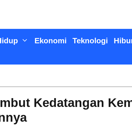
Hidup
Ekonomi
Teknologi
Hibu
mbut Kedatangan Keme
nnya