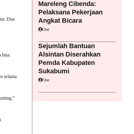
Mareleng Cibenda:
Pelaksana Pekerjaan
lur. Dua
Angkat Bicara
One
Sejumlah Bantuan
Alsintan Diserahkan
 bisa
Pemda Kabupaten
Sukabumi
an selama
One
unting,”
n