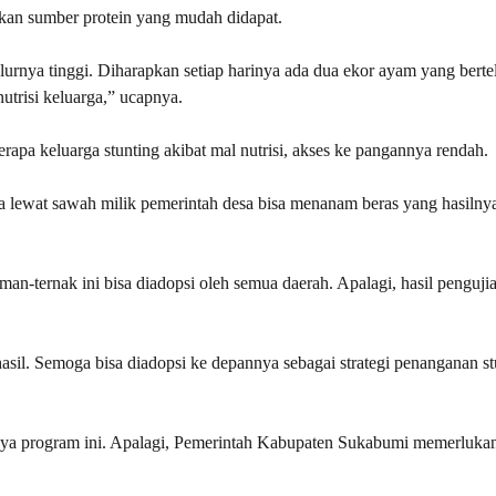
an sumber protein yang mudah didapat.
lurnya tinggi. Diharapkan setiap harinya ada dua ekor ayam yang berte
utrisi keluarga,” ucapnya.
rapa keluarga stunting akibat mal nutrisi, akses ke pangannya rendah.
a lewat sawah milik pemerintah desa bisa menanam beras yang hasilnya
aman-ternak ini bisa diadopsi oleh semua daerah. Apalagi, hasil penguji
sil. Semoga bisa diadopsi ke depannya sebagai strategi penanganan st
a program ini. Apalagi, Pemerintah Kabupaten Sukabumi memerluka