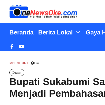
Langsung
ke
isi
Beranda
Berita Lokal
Gaya 
MEI 30, 2021
One
Daerah
Bupati Sukabumi Sa
Menjadi Pembahasa