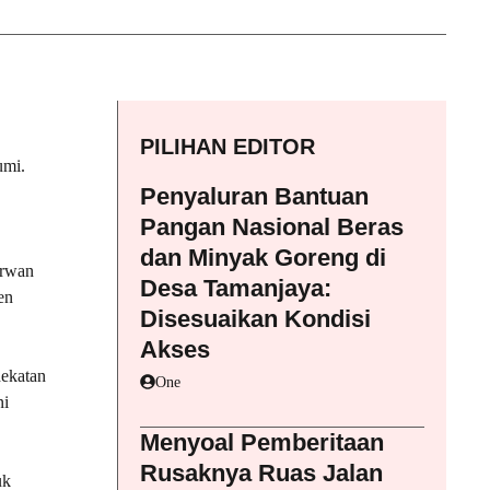
PILIHAN EDITOR
umi.
Penyaluran Bantuan
Pangan Nasional Beras
dan Minyak Goreng di
arwan
Desa Tamanjaya:
en
Disesuaikan Kondisi
Akses
dekatan
One
ni
Menyoal Pemberitaan
Rusaknya Ruas Jalan
uk