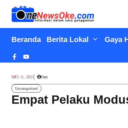
Langsung
ke
isi
Beranda
Berita Lokal
Gaya 
MEI 11, 2021
One
Uncategorized
Empat Pelaku Modus