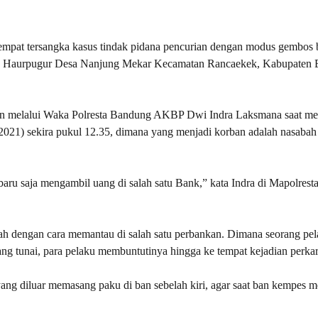
empat tersangka kasus tindak pidana pencurian dengan modus gembos
 BRI Haurpugur Desa Nanjung Mekar Kecamatan Rancaekek, Kabupaten
n melalui Waka Polresta Bandung AKBP Dwi Indra Laksmana saat me
5/2021) sekira pukul 12.35, dimana yang menjadi korban adalah nasabah
baru saja mengambil uang di salah satu Bank,” kata Indra di Mapolres
h dengan cara memantau di salah satu perbankan. Dimana seorang pe
ng tunai, para pelaku membuntutinya hingga ke tempat kejadian perkar
ang diluar memasang paku di ban sebelah kiri, agar saat ban kempes m