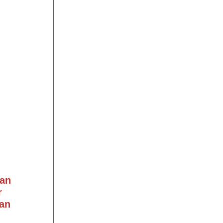
an
r
an