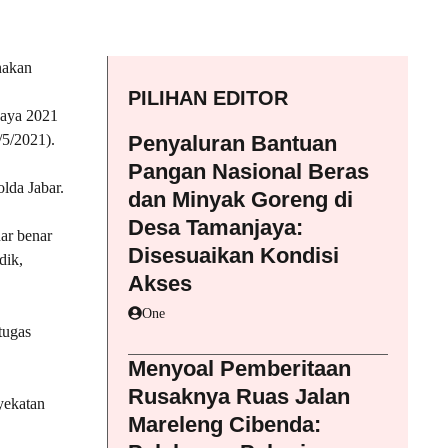
nakan
PILIHAN EDITOR
daya 2021
/5/2021).
Penyaluran Bantuan
Pangan Nasional Beras
lda Jabar.
dan Minyak Goreng di
Desa Tamanjaya:
ar benar
Disesuaikan Kondisi
dik,
Akses
One
tugas
Menyoal Pemberitaan
Rusaknya Ruas Jalan
yekatan
Mareleng Cibenda: