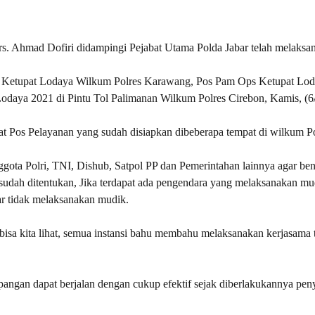
rs. Ahmad Dofiri didampingi Pejabat Utama Polda Jabar telah melaksa
s Ketupat Lodaya Wilkum Polres Karawang, Pos Pam Ops Ketupat Lo
daya 2021 di Pintu Tol Palimanan Wilkum Polres Cirebon, Kamis, (6
t Pos Pelayanan yang sudah disiapkan dibeberapa tempat di wilkum Po
ota Polri, TNI, Dishub, Satpol PP dan Pemerintahan lainnya agar ben
sudah ditentukan, Jika terdapat ada pengendara yang melaksanakan mu
ar tidak melaksanakan mudik.
li, bisa kita lihat, semua instansi bahu membahu melaksanakan kerjasama 
pangan dapat berjalan dengan cukup efektif sejak diberlakukannya pen