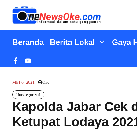
Langsung
ke
isi
Beranda
Berita Lokal
Gaya 
MEI 6, 2021
One
Uncategorized
Kapolda Jabar Cek 
Ketupat Lodaya 202