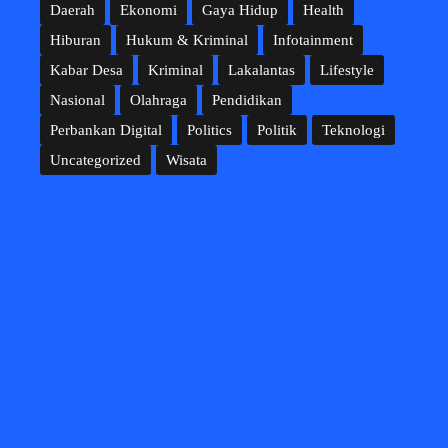
Daerah
Ekonomi
Gaya Hidup
Health
Hiburan
Hukum & Kriminal
Infotainment
Kabar Desa
Kriminal
Lakalantas
Lifestyle
Nasional
Olahraga
Pendidikan
Perbankan Digital
Politics
Politik
Teknologi
Uncategorized
Wisata