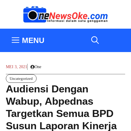
Langsung
ke
isi
MENU
MEI 3, 2021
One
Uncategorized
Audiensi Dengan
Wabup, Abpednas
Targetkan Semua BPD
Susun Laporan Kinerja