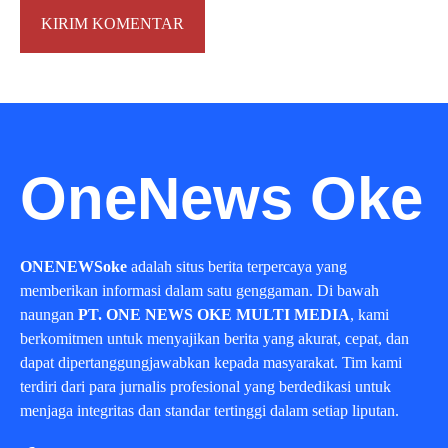
OneNews Oke
ONENEWSoke
adalah situs berita terpercaya yang
memberikan informasi dalam satu genggaman. Di bawah
naungan
PT. ONE NEWS OKE MULTI MEDIA
, kami
berkomitmen untuk menyajikan berita yang akurat, cepat, dan
dapat dipertanggungjawabkan kepada masyarakat. Tim kami
terdiri dari para jurnalis profesional yang berdedikasi untuk
menjaga integritas dan standar tertinggi dalam setiap liputan.