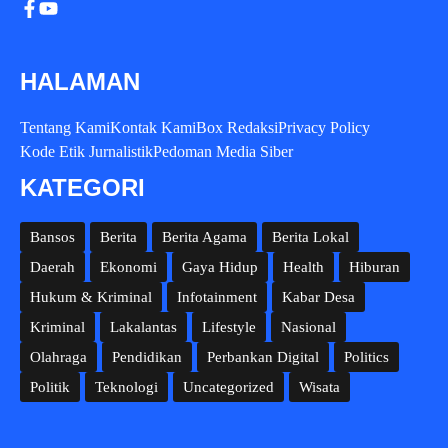
HALAMAN
Tentang Kami
Kontak Kami
Box Redaksi
Privacy Policy
Kode Etik Jurnalistik
Pedoman Media Siber
KATEGORI
Bansos
Berita
Berita Agama
Berita Lokal
Daerah
Ekonomi
Gaya Hidup
Health
Hiburan
Hukum & Kriminal
Infotainment
Kabar Desa
Kriminal
Lakalantas
Lifestyle
Nasional
Olahraga
Pendidikan
Perbankan Digital
Politics
Politik
Teknologi
Uncategorized
Wisata