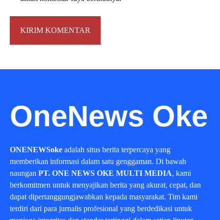
OneNews Oke
ONENEWSoke
adalah situs berita terpercaya yang
memberikan informasi dalam satu genggaman. Di bawah
naungan
PT. ONE NEWS OKE MULTI MEDIA
, kami
berkomitmen untuk menyajikan berita yang akurat, cepat, dan
dapat dipertanggungjawabkan kepada masyarakat. Tim kami
terdiri dari para jurnalis profesional yang berdedikasi untuk