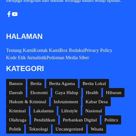
menjaga integritas dan standar tertinggi dalam setiap liputan.
HALAMAN
Tentang Kami
Kontak Kami
Box Redaksi
Privacy Policy
Kode Etik Jurnalistik
Pedoman Media Siber
KATEGORI
Bansos
Berita
Berita Agama
Berita Lokal
Daerah
Ekonomi
Gaya Hidup
Health
Hiburan
Hukum & Kriminal
Infotainment
Kabar Desa
Kriminal
Lakalantas
Lifestyle
Nasional
Olahraga
Pendidikan
Perbankan Digital
Politics
Politik
Teknologi
Uncategorized
Wisata