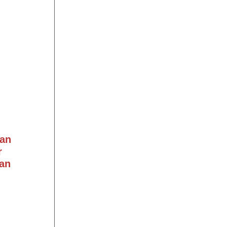
an
r
an