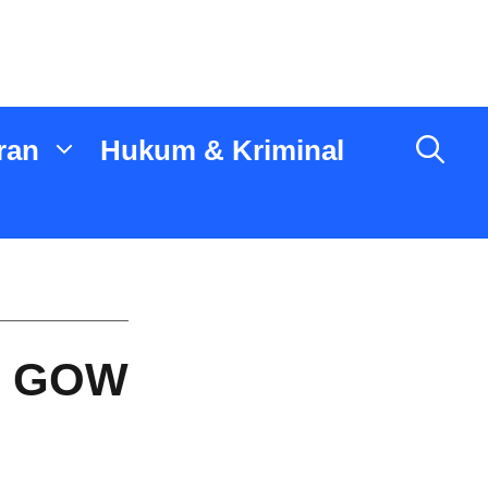
ran
Hukum & Kriminal
an GOW