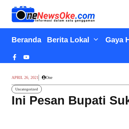
Langsung
ke
isi
Beranda
Berita Lokal
Gaya 
APRIL 26, 2021
One
Uncategorized
Ini Pesan Bupati S