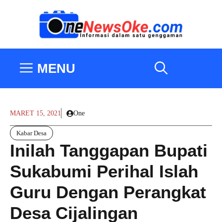
Langsung
ke
isi
MENU
MARET 15, 2021
One
Kabar Desa
Inilah Tanggapan Bupati
Sukabumi Perihal Islah
Guru Dengan Perangkat
Desa Cijalingan