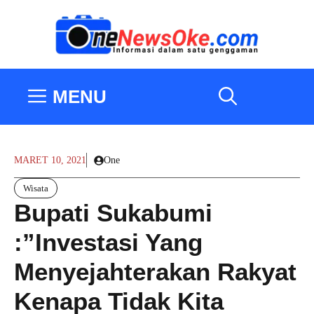
Langsung
ke
isi
MENU
MARET 10, 2021
One
Wisata
Bupati Sukabumi
:”Investasi Yang
Menyejahterakan Rakyat
Kenapa Tidak Kita