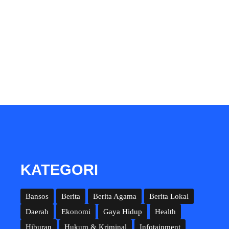
KATEGORI
Bansos
Berita
Berita Agama
Berita Lokal
Daerah
Ekonomi
Gaya Hidup
Health
Hiburan
Hukum & Kriminal
Infotainment