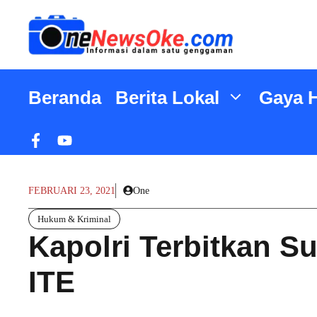
Langsung
ke
isi
Beranda
Berita Lokal
Gaya 
FEBRUARI 23, 2021
One
Hukum & Kriminal
Kapolri Terbitkan 
ITE