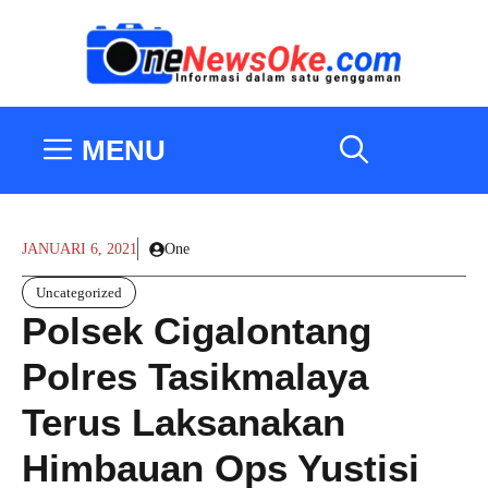
Langsung
ke
isi
MENU
JANUARI 6, 2021
One
Uncategorized
Polsek Cigalontang
Polres Tasikmalaya
Terus Laksanakan
Himbauan Ops Yustisi