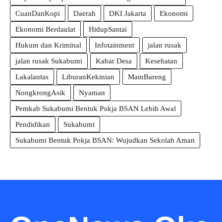
CuanDanKopi
Daerah
DKI Jakarta
Ekonomi
Ekonomi Berdaulat
HidupSantai
Hukum dan Kriminal
Infotainment
jalan rusak
jalan rusak Sukabumi
Kabar Desa
Kesehatan
Lakalantas
LiburanKekinian
MainBareng
NongkrongAsik
Nyaman
Pemkab Sukabumi Bentuk Pokja BSAN Lebih Awal
Pendidikan
Sukabumi
Sukabumi Bentuk Pokja BSAN: Wujudkan Sekolah Aman