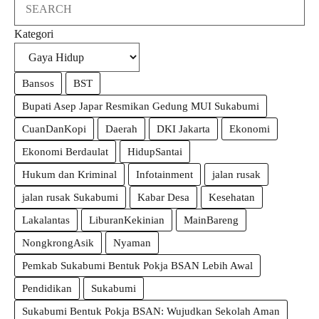
Search
Kategori
Bansos
BST
Bupati Asep Japar Resmikan Gedung MUI Sukabumi
CuanDanKopi
Daerah
DKI Jakarta
Ekonomi
Ekonomi Berdaulat
HidupSantai
Hukum dan Kriminal
Infotainment
jalan rusak
jalan rusak Sukabumi
Kabar Desa
Kesehatan
Lakalantas
LiburanKekinian
MainBareng
NongkrongAsik
Nyaman
Pemkab Sukabumi Bentuk Pokja BSAN Lebih Awal
Pendidikan
Sukabumi
Sukabumi Bentuk Pokja BSAN: Wujudkan Sekolah Aman