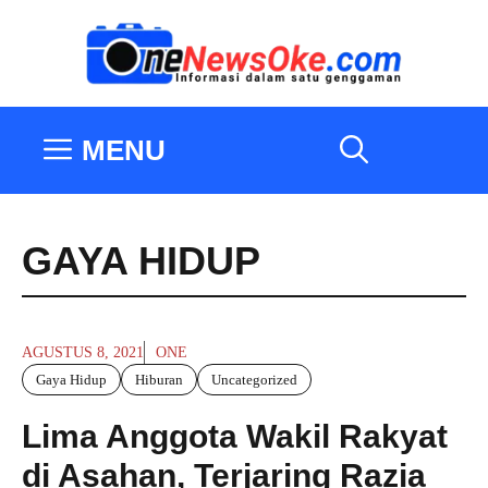
Langsung
ke
isi
MENU
GAYA HIDUP
AGUSTUS 8, 2021
ONE
Gaya Hidup
Hiburan
Uncategorized
Lima Anggota Wakil Rakyat
di Asahan, Terjaring Razia