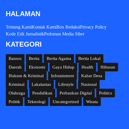
HALAMAN
Tentang Kami
Kontak Kami
Box Redaksi
Privacy Policy
Kode Etik Jurnalistik
Pedoman Media Siber
KATEGORI
Bansos
Berita
Berita Agama
Berita Lokal
Daerah
Ekonomi
Gaya Hidup
Health
Hiburan
Hukum & Kriminal
Infotainment
Kabar Desa
Kriminal
Lakalantas
Lifestyle
Nasional
Olahraga
Pendidikan
Perbankan Digital
Politics
Politik
Teknologi
Uncategorized
Wisata