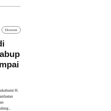
Ekonomi
di
Wabup
ampai
ukabumi H.
anfaatan
kan
lang ,