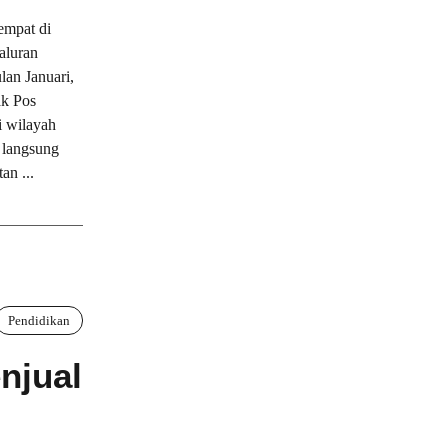
mpat di
aluran
lan Januari,
ak Pos
i wilayah
 langsung
an ...
Pendidikan
njual