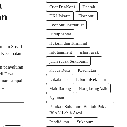
a
CuanDanKopi
Daerah
an
DKI Jakarta
Ekonomi
Ekonomi Berdaulat
HidupSantai
Hukum dan Kriminal
uan Sosial
Infotainment
jalan rusak
ah Kecamatan
jalan rusak Sukabumi
an penyaluran
Kabar Desa
Kesehatan
di Desa
Lakalantas
LiburanKekinian
nuari sampai
...
MainBareng
NongkrongAsik
Nyaman
Pemkab Sukabumi Bentuk Pokja
BSAN Lebih Awal
Pendidikan
Sukabumi