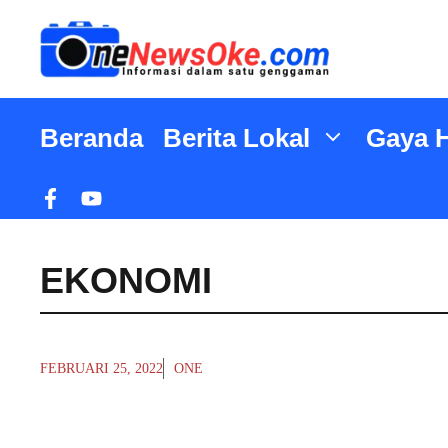
Langsung
ke
isi
Beranda
Berita Lokal
Gaya 
EKONOMI
FEBRUARI 25, 2022
ONE