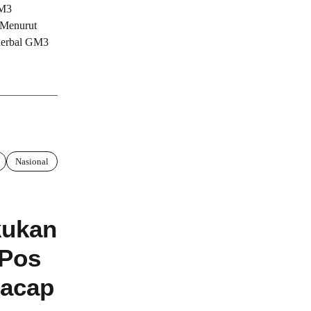
GM3
 Menurut
 herbal GM3
Nasional
kukan
 Pos
racap