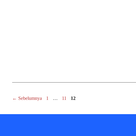
Halaman
Halaman
Halaman
←
Sebelumnya
1
…
11
12