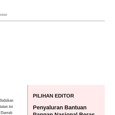
hatan
PILIHAN EDITOR
ndudukan
atan ini
Penyaluran Bantuan
s Daerah
Pangan Nasional Beras