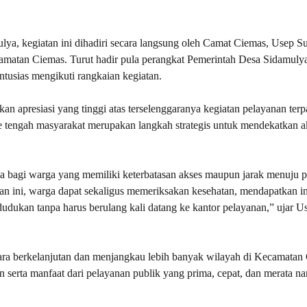
, kegiatan ini dihadiri secara langsung oleh Camat Ciemas, Usep Sup
camatan Ciemas. Turut hadir pula perangkat Pemerintah Desa Sidamulya
tusias mengikuti rangkaian kegiatan.
apresiasi yang tinggi atas terselenggaranya kegiatan pelayanan terpa
 tengah masyarakat merupakan langkah strategis untuk mendekatkan a
ama bagi warga yang memiliki keterbatasan akses maupun jarak menuju p
n ini, warga dapat sekaligus memeriksakan kesehatan, mendapatkan i
dukan tanpa harus berulang kali datang ke kantor pelayanan,” ujar U
ecara berkelanjutan dan menjangkau lebih banyak wilayah di Kecamatan
serta manfaat dari pelayanan publik yang prima, cepat, dan merata na