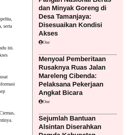
dan Minyak Goreng di
Desa Tamanjaya:
elita,
Disesuaikan Kondisi
, serta
Akses
One
du ini.
kses
Menyoal Pemberitaan
Rusaknya Ruas Jalan
Mareleng Cibenda:
usat
Pelaksana Pekerjaan
nformasi
sep
Angkat Bicara
One
 Ciemas,
Sejumlah Bantuan
ntinya.
Alsintan Diserahkan