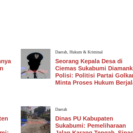
Daerah
,
Hukum & Kriminal
nnya
Seorang Kepala Desa di
an
Ciemas Sukabumi Diamank
Polisi: Politisi Partai Golka
Minta Proses Hukum Berjal
Daerah
ten
Dinas PU Kabupaten
Sukabumi: Pemeliharaan
mi:
Jalan Karang Tengah–Sina