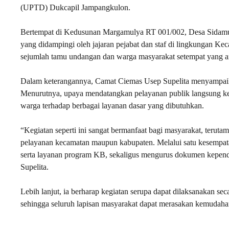
(UPTD) Dukcapil Jampangkulon.
Bertempat di Kedusunan Margamulya RT 001/002, Desa Sidamulya
yang didampingi oleh jajaran pejabat dan staf di lingkungan Ke
sejumlah tamu undangan dan warga masyarakat setempat yang an
Dalam keterangannya, Camat Ciemas Usep Supelita menyampaikan 
Menurutnya, upaya mendatangkan pelayanan publik langsung ke
warga terhadap berbagai layanan dasar yang dibutuhkan.
“Kegiatan seperti ini sangat bermanfaat bagi masyarakat, terut
pelayanan kecamatan maupun kabupaten. Melalui satu kesempata
serta layanan program KB, sekaligus mengurus dokumen kependu
Supelita.
Lebih lanjut, ia berharap kegiatan serupa dapat dilaksanakan s
sehingga seluruh lapisan masyarakat dapat merasakan kemudahan 