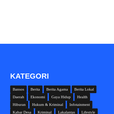
KATEGORI
Bansos
Berita
Berita Agama
Berita Lokal
Daerah
Ekonomi
Gaya Hidup
Health
Hiburan
Hukum & Kriminal
Infotainment
Kabar Desa
Kriminal
Lakalantas
Lifestyle