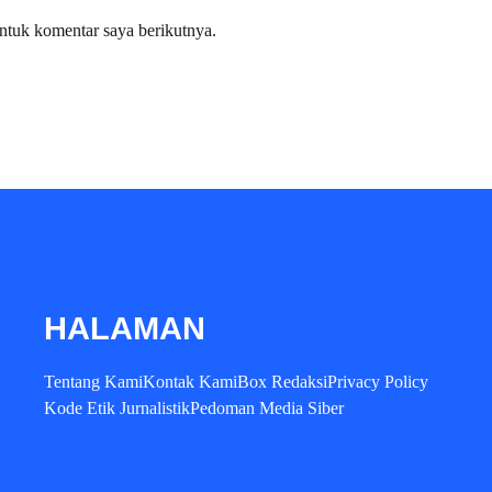
ntuk komentar saya berikutnya.
HALAMAN
Tentang Kami
Kontak Kami
Box Redaksi
Privacy Policy
Kode Etik Jurnalistik
Pedoman Media Siber