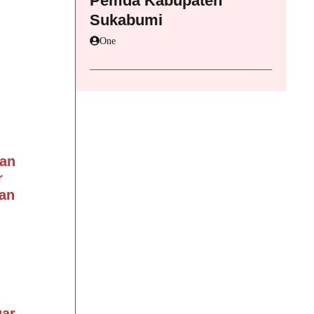
Pemda Kabupaten
Sukabumi
One
an
r
an
gar