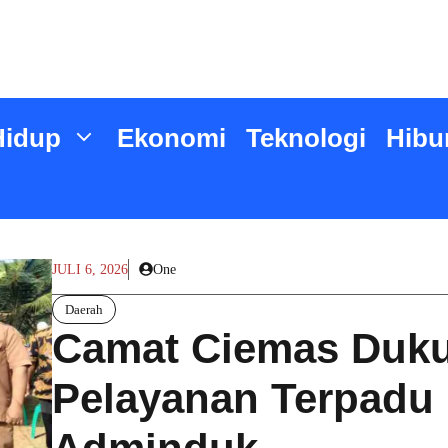
Hidup
Ekonomi
Teknologi
Hibu
JULI 6, 2026
One
Daerah
Camat Ciemas Duku
Pelayanan Terpadu