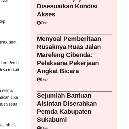
 Asli
Disesuaikan Kondisi
Akses
sep
One
Menyoal Pemberitaan
mengingat
Rusaknya Ruas Jalan
Mareleng Cibenda:
Pelaksana Pekerjaan
alam Perda
esa terkait
Angkat Bicara
One
 resmi.
Sejumlah Bantuan
ncar. Jika
Alsintan Diserahkan
uan serta
Pemda Kabupaten
Sukabumi
gai objek
One