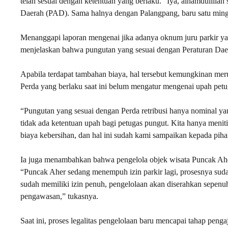
telah sesuai dengan ketentuan yang berlaku. “Iya, alhamdulillah
Daerah (PAD). Sama halnya dengan Palangpang, baru satu ming
Menanggapi laporan mengenai jika adanya oknum juru parkir yan
menjelaskan bahwa pungutan yang sesuai dengan Peraturan Daera
Apabila terdapat tambahan biaya, hal tersebut kemungkinan me
Perda yang berlaku saat ini belum mengatur mengenai upah pet
“Pungutan yang sesuai dengan Perda retribusi hanya nominal yan
tidak ada ketentuan upah bagi petugas pungut. Kita hanya menitip
biaya kebersihan, dan hal ini sudah kami sampaikan kepada pihak 
Ia juga menambahkan bahwa pengelola objek wisata Puncak Aher 
“Puncak Aher sedang menempuh izin parkir lagi, prosesnya sudah
sudah memiliki izin penuh, pengelolaan akan diserahkan sepen
pengawasan,” tukasnya.
Saat ini, proses legalitas pengelolaan baru mencapai tahap pen