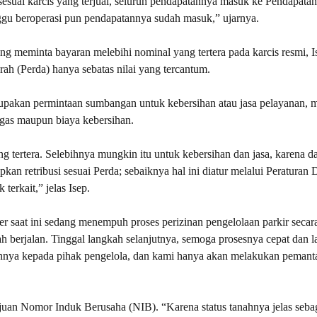
 sesuai karcis yang terjual, seluruh pendapatannya masuk ke Pendapatan
gu beroperasi pun pendapatannya sudah masuk,” ujarnya.
g meminta bayaran melebihi nominal yang tertera pada karcis resmi, I
h (Perda) hanya sebatas nilai yang tercantum.
rupakan permintaan sumbangan untuk kebersihan atau jasa pelayanan, 
ugas maupun biaya kebersihan.
g tertera. Selebihnya mungkin itu untuk kebersihan dan jasa, karena d
kan retribusi sesuai Perda; sebaiknya hal ini diatur melalui Peraturan D
terkait,” jelas Isep.
saat ini sedang menempuh proses perizinan pengelolaan parkir secara
 berjalan. Tinggal langkah selanjutnya, semoga prosesnya cepat dan la
uhnya kepada pihak pengelola, dan kami hanya akan melakukan pemanta
gajuan Nomor Induk Berusaha (NIB). “Karena status tanahnya jelas seba