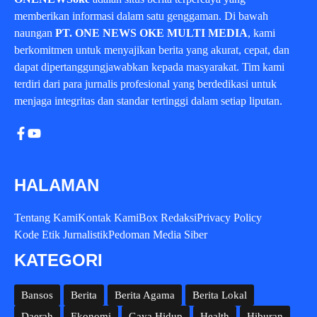
memberikan informasi dalam satu genggaman. Di bawah
naungan
PT. ONE NEWS OKE MULTI MEDIA
, kami
berkomitmen untuk menyajikan berita yang akurat, cepat, dan
dapat dipertanggungjawabkan kepada masyarakat. Tim kami
terdiri dari para jurnalis profesional yang berdedikasi untuk
menjaga integritas dan standar tertinggi dalam setiap liputan.
HALAMAN
Tentang Kami
Kontak Kami
Box Redaksi
Privacy Policy
Kode Etik Jurnalistik
Pedoman Media Siber
KATEGORI
Bansos
Berita
Berita Agama
Berita Lokal
Daerah
Ekonomi
Gaya Hidup
Health
Hiburan