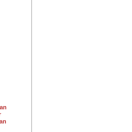
an
r
an