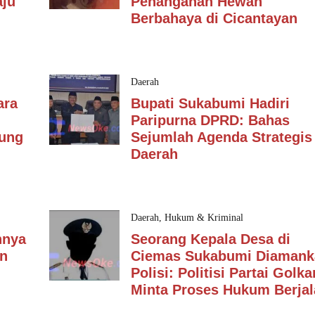
ju
Penanganan Hewan
Berbahaya di Cicantayan
Daerah
ara
Bupati Sukabumi Hadiri
Paripurna DPRD: Bahas
dung
Sejumlah Agenda Strategis
Daerah
Daerah
,
Hukum & Kriminal
nnya
Seorang Kepala Desa di
an
Ciemas Sukabumi Diamank
Polisi: Politisi Partai Golka
Minta Proses Hukum Berjal