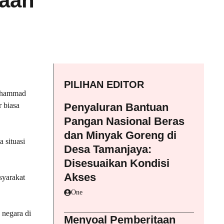
gaan
PILIHAN EDITOR
Muhammad
 biasa
Penyaluran Bantuan
Pangan Nasional Beras
dan Minyak Goreng di
 situasi
Desa Tamanjaya:
Disesuaikan Kondisi
Akses
syarakat
One
negara di
Menyoal Pemberitaan