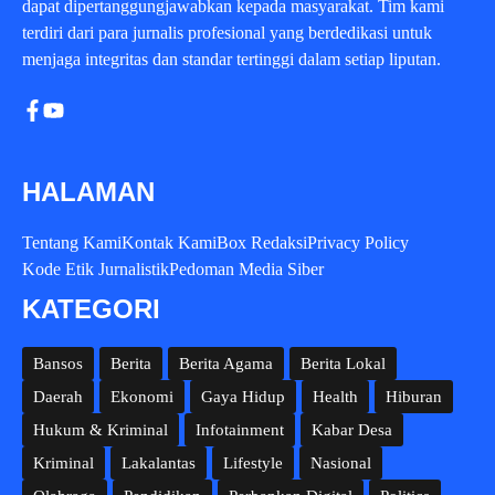
dapat dipertanggungjawabkan kepada masyarakat. Tim kami
terdiri dari para jurnalis profesional yang berdedikasi untuk
menjaga integritas dan standar tertinggi dalam setiap liputan.
HALAMAN
Tentang Kami
Kontak Kami
Box Redaksi
Privacy Policy
Kode Etik Jurnalistik
Pedoman Media Siber
KATEGORI
Bansos
Berita
Berita Agama
Berita Lokal
Daerah
Ekonomi
Gaya Hidup
Health
Hiburan
Hukum & Kriminal
Infotainment
Kabar Desa
Kriminal
Lakalantas
Lifestyle
Nasional