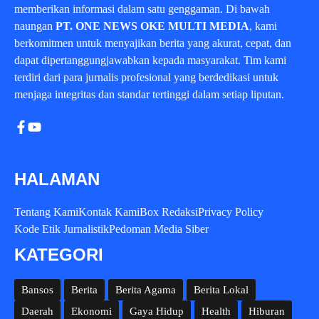
memberikan informasi dalam satu genggaman. Di bawah
naungan
PT. ONE NEWS OKE MULTI MEDIA
, kami
berkomitmen untuk menyajikan berita yang akurat, cepat, dan
dapat dipertanggungjawabkan kepada masyarakat. Tim kami
terdiri dari para jurnalis profesional yang berdedikasi untuk
menjaga integritas dan standar tertinggi dalam setiap liputan.
HALAMAN
Tentang Kami
Kontak Kami
Box Redaksi
Privacy Policy
Kode Etik Jurnalistik
Pedoman Media Siber
KATEGORI
Bansos
Berita
Berita Agama
Berita Lokal
Daerah
Ekonomi
Gaya Hidup
Health
Hiburan