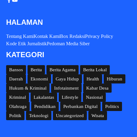
HALAMAN
Tentang Kami
Kontak Kami
Box Redaksi
Privacy Policy
Kode Etik Jurnalistik
Pedoman Media Siber
KATEGORI
Bansos
Berita
Berita Agama
Berita Lokal
Daerah
Ekonomi
Gaya Hidup
Health
Hiburan
Hukum & Kriminal
Infotainment
Kabar Desa
Kriminal
Lakalantas
Lifestyle
Nasional
Olahraga
Pendidikan
Perbankan Digital
Politics
Politik
Teknologi
Uncategorized
Wisata