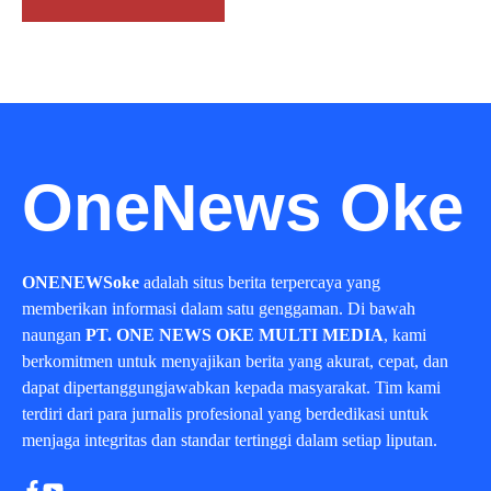
OneNews Oke
ONENEWSoke
adalah situs berita terpercaya yang
memberikan informasi dalam satu genggaman. Di bawah
naungan
PT. ONE NEWS OKE MULTI MEDIA
, kami
berkomitmen untuk menyajikan berita yang akurat, cepat, dan
dapat dipertanggungjawabkan kepada masyarakat. Tim kami
terdiri dari para jurnalis profesional yang berdedikasi untuk
menjaga integritas dan standar tertinggi dalam setiap liputan.