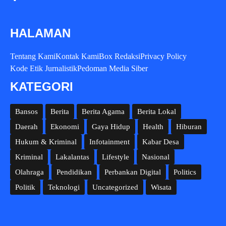
HALAMAN
Tentang Kami
Kontak Kami
Box Redaksi
Privacy Policy
Kode Etik Jurnalistik
Pedoman Media Siber
KATEGORI
Bansos
Berita
Berita Agama
Berita Lokal
Daerah
Ekonomi
Gaya Hidup
Health
Hiburan
Hukum & Kriminal
Infotainment
Kabar Desa
Kriminal
Lakalantas
Lifestyle
Nasional
Olahraga
Pendidikan
Perbankan Digital
Politics
Politik
Teknologi
Uncategorized
Wisata