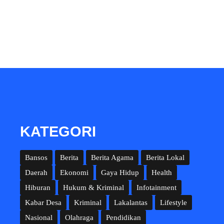
KATEGORI
Bansos
Berita
Berita Agama
Berita Lokal
Daerah
Ekonomi
Gaya Hidup
Health
Hiburan
Hukum & Kriminal
Infotainment
Kabar Desa
Kriminal
Lakalantas
Lifestyle
Nasional
Olahraga
Pendidikan