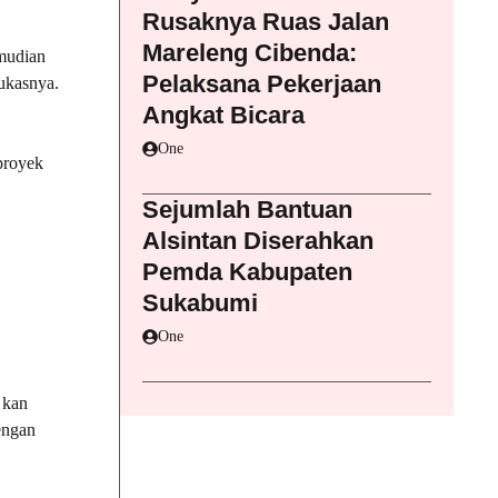
Rusaknya Ruas Jalan
Mareleng Cibenda:
emudian
Pelaksana Pekerjaan
tukasnya.
Angkat Bicara
One
proyek
Sejumlah Bantuan
Alsintan Diserahkan
Pemda Kabupaten
Sukabumi
One
 kan
engan