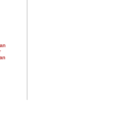
an
r
an