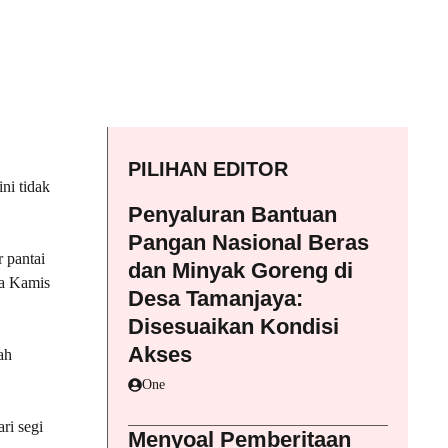
PILIHAN EDITOR
ni tidak
Penyaluran Bantuan
Pangan Nasional Beras
 pantai
dan Minyak Goreng di
da Kamis
Desa Tamanjaya:
Disesuaikan Kondisi
Akses
ah
One
ri segi
Menyoal Pemberitaan