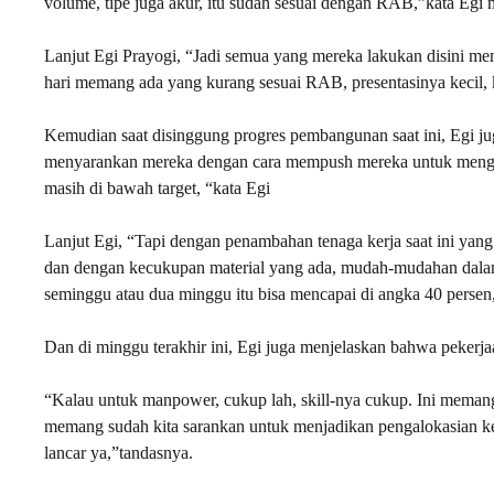
volume, tipe juga akur, itu sudah sesuai dengan RAB,”kata Eg
Lanjut Egi Prayogi, “Jadi semua yang mereka lakukan disini me
hari memang ada yang kurang sesuai RAB, presentasinya kecil, k
Kemudian saat disinggung progres pembangunan saat ini, Egi j
menyarankan mereka dengan cara mempush mereka untuk mengejar 
masih di bawah target, “kata Egi
Lanjut Egi, “Tapi dengan penambahan tenaga kerja saat ini yan
dan dengan kecukupan material yang ada, mudah-mudahan dala
seminggu atau dua minggu itu bisa mencapai di angka 40 persen
Dan di minggu terakhir ini, Egi juga menjelaskan bahwa pekerjaa
“Kalau untuk manpower, cukup lah, skill-nya cukup. Ini meman
memang sudah kita sarankan untuk menjadikan pengalokasian kerj
lancar ya,”tandasnya.