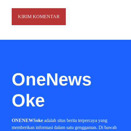
OneNews
Oke
ONENEWSoke
adalah situs berita terpercaya yang
memberikan informasi dalam satu genggaman. Di bawah