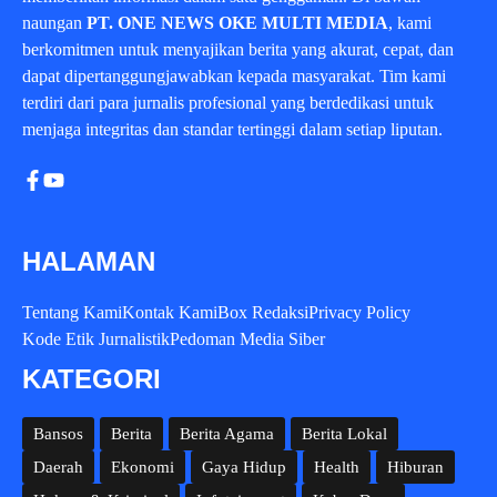
naungan
PT. ONE NEWS OKE MULTI MEDIA
, kami
berkomitmen untuk menyajikan berita yang akurat, cepat, dan
dapat dipertanggungjawabkan kepada masyarakat. Tim kami
terdiri dari para jurnalis profesional yang berdedikasi untuk
menjaga integritas dan standar tertinggi dalam setiap liputan.
HALAMAN
Tentang Kami
Kontak Kami
Box Redaksi
Privacy Policy
Kode Etik Jurnalistik
Pedoman Media Siber
KATEGORI
Bansos
Berita
Berita Agama
Berita Lokal
Daerah
Ekonomi
Gaya Hidup
Health
Hiburan