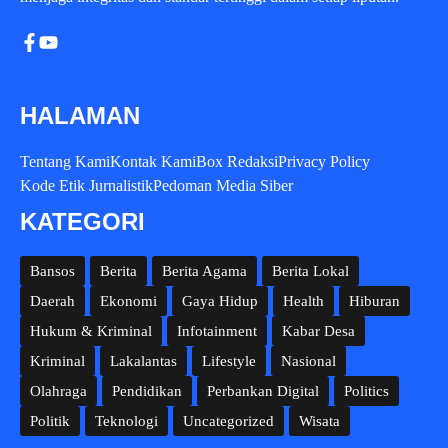
HALAMAN
Tentang Kami
Kontak Kami
Box Redaksi
Privacy Policy
Kode Etik Jurnalistik
Pedoman Media Siber
KATEGORI
Bansos
Berita
Berita Agama
Berita Lokal
Daerah
Ekonomi
Gaya Hidup
Health
Hiburan
Hukum & Kriminal
Infotainment
Kabar Desa
Kriminal
Lakalantas
Lifestyle
Nasional
Olahraga
Pendidikan
Perbankan Digital
Politics
Politik
Teknologi
Uncategorized
Wisata