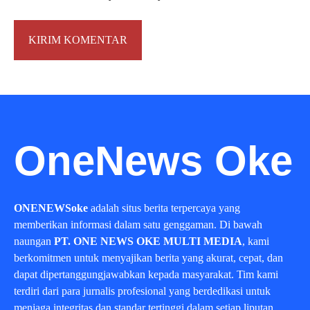
OneNews Oke
ONENEWSoke
adalah situs berita terpercaya yang
memberikan informasi dalam satu genggaman. Di bawah
naungan
PT. ONE NEWS OKE MULTI MEDIA
, kami
berkomitmen untuk menyajikan berita yang akurat, cepat, dan
dapat dipertanggungjawabkan kepada masyarakat. Tim kami
terdiri dari para jurnalis profesional yang berdedikasi untuk
menjaga integritas dan standar tertinggi dalam setiap liputan.