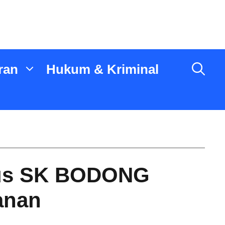
ran
Hukum & Kriminal
sus SK BODONG
anan