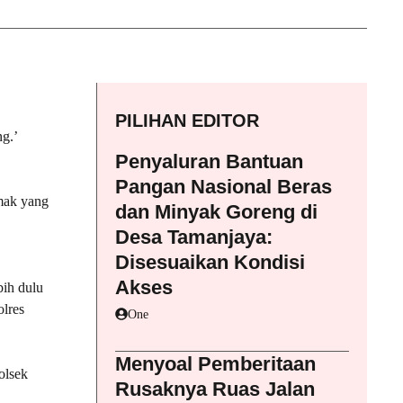
PILIHAN EDITOR
g.’
Penyaluran Bantuan
Pangan Nasional Beras
mak yang
dan Minyak Goreng di
Desa Tamanjaya:
Disesuaikan Kondisi
Akses
bih dulu
lres
One
Menyoal Pemberitaan
olsek
Rusaknya Ruas Jalan