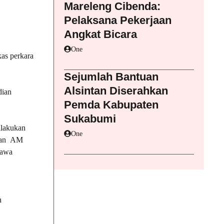
Mareleng Cibenda:
Pelaksana Pekerjaan
Angkat Bicara
One
as perkara
Sejumlah Bantuan
Alsintan Diserahkan
dian
Pemda Kabupaten
Sukabumi
ilakukan
One
anan AM
Jawa
n