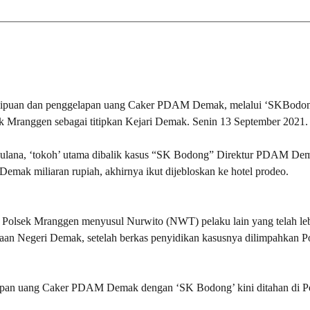
penipuan dan penggelapan uang Caker PDAM Demak, melalui ‘SKBodon
sek Mranggen sebagai titipkan Kejari Demak. Senin 13 September 2021.
ulana, ‘tokoh’ utama dibalik kasus “SK Bodong” Direktur PDAM De
ak miliaran rupiah, akhirnya ikut dijebloskan ke hotel prodeo.
 Polsek Mranggen menyusul Nurwito (NWT) pelaku lain yang telah le
an Negeri Demak, setelah berkas penyidikan kasusnya dilimpahkan Po
pan uang Caker PDAM Demak dengan ‘SK Bodong’ kini ditahan di P