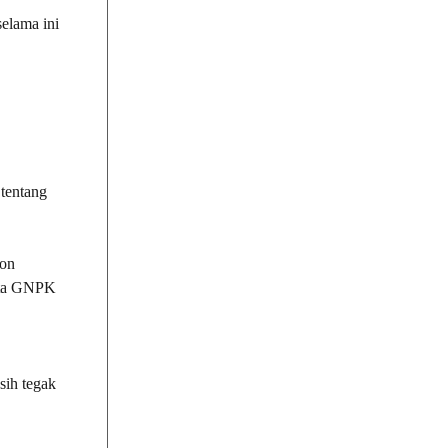
elama ini
 tentang
lon
ota GNPK
sih tegak