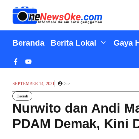
Langsung
ke
isi
Beranda
Berita Lokal
Gaya 
SEPTEMBER 14, 2021
One
Daerah
Nurwito dan Andi 
PDAM Demak, Kini D