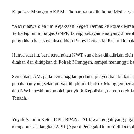
Kapolsek Mrangen AKP M. Thohari yang dihubungi Media yan
“AM dibawa oleh tim Kejaksaan Negeri Demak ke Polsek Mrang
terhadap onum Satgas GNPK Jateng, sebagaimana yang diperoleh
penyidikan kasusnya diserahkan Polres Demak ke Kejari Demak
Hanya saat itu, baru tersangkaa NWT yang bisa dihadirkan ol
ditahan dan dititipkan di Polsek Mranggen, sampai menunggu k
Sementara AM, pada pemanggilan pertama penyerahan berkas ke K
penahahan yang selanjutnya dititipkan di Polsek Mranggen ber
dan NWT meski bukan oleh penyidik Kepolisian, namun oleh J
Tengah.
Yoyok Sakiran Ketua DPD BPAN-LAI Jawa Tengah yang juga p
mengapresiasi langkah APH (Aparat Penegak Hukum) di Demak