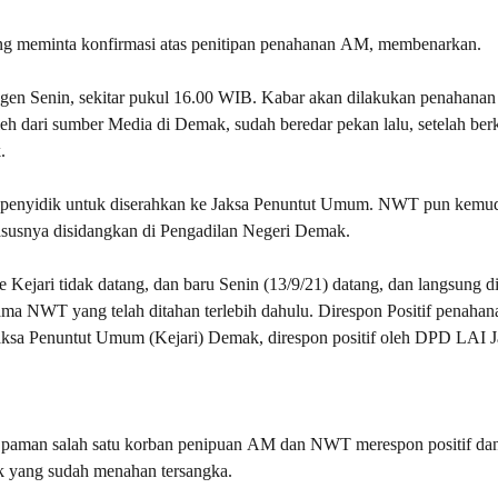
g meminta konfirmasi atas penitipan penahanan AM, membenarkan.
en Senin, sekitar pukul 16.00 WIB. Kabar akan dilakukan penahanan
 dari sumber Media di Demak, sudah beredar pekan lalu, setelah berk
.
eh penyidik untuk diserahkan ke Jaksa Penuntut Umum. NWT pun kemu
asusnya disidangkan di Pengadilan Negeri Demak.
ejari tidak datang, dan baru Senin (13/9/21) datang, dan langsung d
sama NWT yang telah ditahan terlebih dahulu. Direspon Positif penah
aksa Penuntut Umum (Kejari) Demak, direspon positif oleh DPD LAI 
aman salah satu korban penipuan AM dan NWT merespon positif da
 yang sudah menahan tersangka.