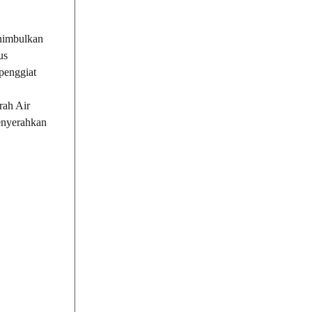
nimbulkan
us
penggiat
rah Air
enyerahkan