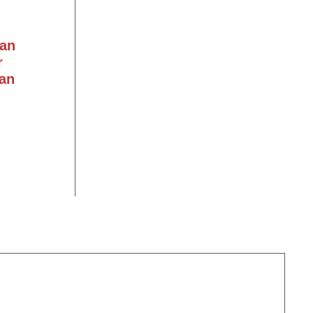
an
r
an