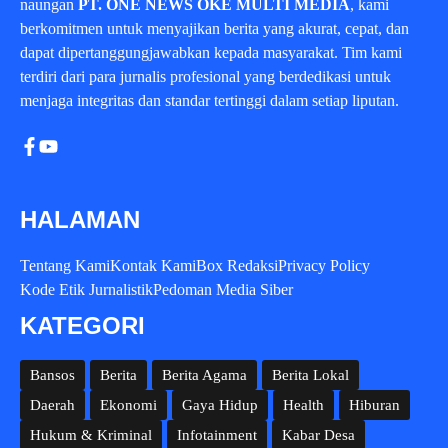
naungan
PT. ONE NEWS OKE MULTI MEDIA
, kami
berkomitmen untuk menyajikan berita yang akurat, cepat, dan
dapat dipertanggungjawabkan kepada masyarakat. Tim kami
terdiri dari para jurnalis profesional yang berdedikasi untuk
menjaga integritas dan standar tertinggi dalam setiap liputan.
HALAMAN
Tentang Kami
Kontak Kami
Box Redaksi
Privacy Policy
Kode Etik Jurnalistik
Pedoman Media Siber
KATEGORI
Bansos
Berita
Berita Agama
Berita Lokal
Daerah
Ekonomi
Gaya Hidup
Health
Hiburan
Hukum & Kriminal
Infotainment
Kabar Desa