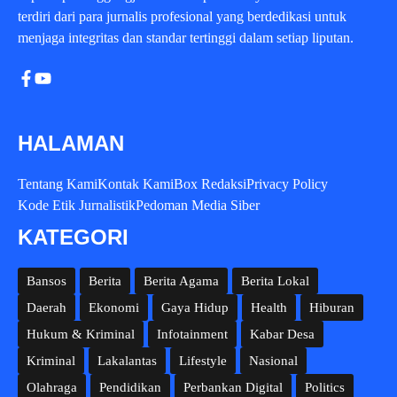
terdiri dari para jurnalis profesional yang berdedikasi untuk
menjaga integritas dan standar tertinggi dalam setiap liputan.
HALAMAN
Tentang Kami
Kontak Kami
Box Redaksi
Privacy Policy
Kode Etik Jurnalistik
Pedoman Media Siber
KATEGORI
Bansos
Berita
Berita Agama
Berita Lokal
Daerah
Ekonomi
Gaya Hidup
Health
Hiburan
Hukum & Kriminal
Infotainment
Kabar Desa
Kriminal
Lakalantas
Lifestyle
Nasional
Olahraga
Pendidikan
Perbankan Digital
Politics