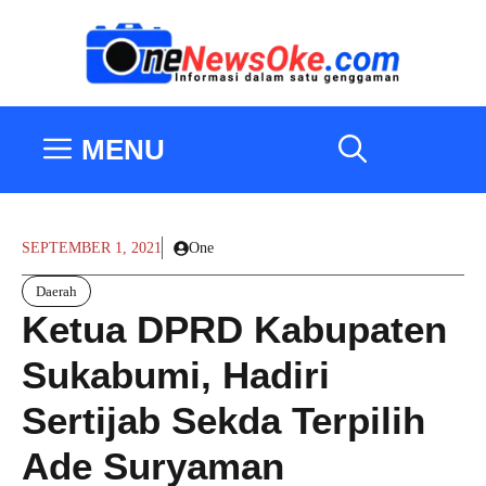
Langsung
ke
isi
MENU
SEPTEMBER 1, 2021
One
Daerah
Ketua DPRD Kabupaten
Sukabumi, Hadiri
Sertijab Sekda Terpilih
Ade Suryaman