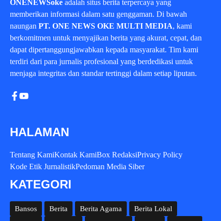
ONENEWSoke
adalah situs berita terpercaya yang
memberikan informasi dalam satu genggaman. Di bawah
naungan
PT. ONE NEWS OKE MULTI MEDIA
, kami
berkomitmen untuk menyajikan berita yang akurat, cepat, dan
dapat dipertanggungjawabkan kepada masyarakat. Tim kami
terdiri dari para jurnalis profesional yang berdedikasi untuk
menjaga integritas dan standar tertinggi dalam setiap liputan.
HALAMAN
Tentang Kami
Kontak Kami
Box Redaksi
Privacy Policy
Kode Etik Jurnalistik
Pedoman Media Siber
KATEGORI
Bansos
Berita
Berita Agama
Berita Lokal