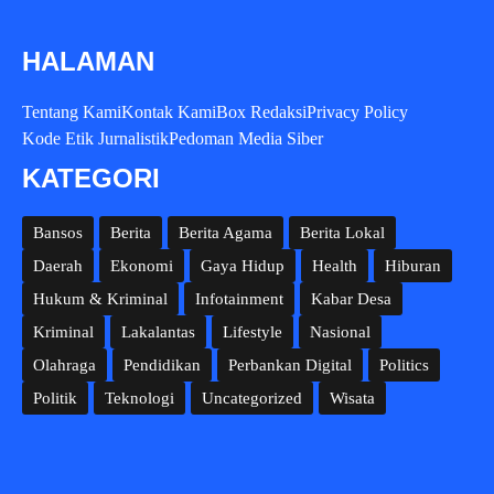
HALAMAN
Tentang Kami
Kontak Kami
Box Redaksi
Privacy Policy
Kode Etik Jurnalistik
Pedoman Media Siber
KATEGORI
Bansos
Berita
Berita Agama
Berita Lokal
Daerah
Ekonomi
Gaya Hidup
Health
Hiburan
Hukum & Kriminal
Infotainment
Kabar Desa
Kriminal
Lakalantas
Lifestyle
Nasional
Olahraga
Pendidikan
Perbankan Digital
Politics
Politik
Teknologi
Uncategorized
Wisata